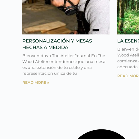
PERSONALIZACIÓN Y MESAS
LA ESEN
HECHAS A MEDIDA
Bienvenido
Wood Ateli
Bienvenidos a The Atelier Journal En The
comienza c
Wood Atelier entendemos que una mesa
adecuada.
es una extensión de tu estilo y una
representación única de tu
READ MOR
READ MORE »