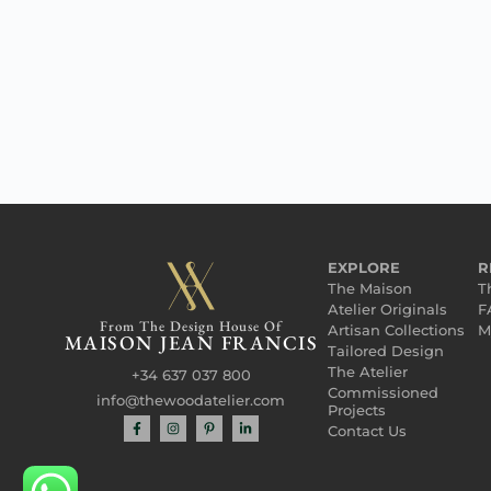
EXPLORE
R
The Maison
T
Atelier Originals
F
From The Design House Of
Artisan Collections
M
MAISON JEAN FRANCIS
Tailored Design
The Atelier
+34 637 037 800
Commissioned
info@thewoodatelier.com
Projects
Contact Us