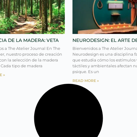
CIA DE LA MADERA: VETA
NEURODESIGN: EL ARTE D
s a The Atelier Journal En The
Bienvenidos a The Atelier Journa
er, nuestro proceso de creación
Neurodesign es una disciplina f
on la selección de la madera
que estudia cómo los estímulos v
 Cada tipo de madera
táctiles y ambientales afectan n
psique. Es un
E »
READ MORE »