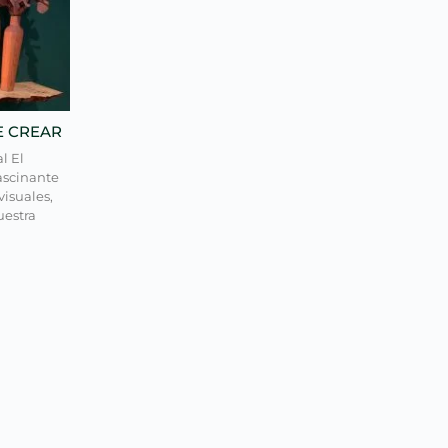
E CREAR
l El
ascinante
isuales,
uestra