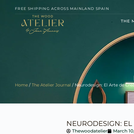
FREE SHIPPING ACROSS MAINLAND SPAIN
THE 
Home
/
The Atelier Journal
/ Neurodesign: El Arte de Cre
NEURODESIGN: EL
Thewoodatelier
March 10