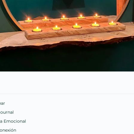
ear
Journal
ia Emocional
Conexión