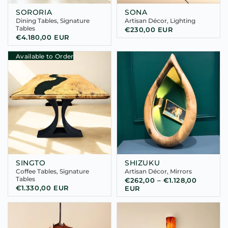
SORORIA
SONA
Dining Tables
,
Signature
Artisan Décor
,
Lighting
Tables
€
230,00
EUR
€
4.180,00
EUR
Available to Order
SINGTO
SHIZUKU
Coffee Tables
,
Signature
Artisan Décor
,
Mirrors
Tables
€
262,00
–
€
1.128,00
€
1.330,00
EUR
EUR