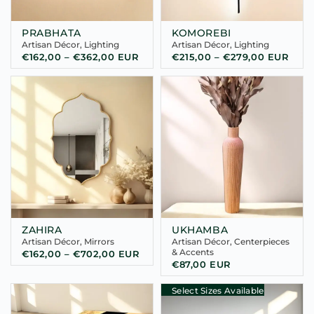
PRABHATA
KOMOREBI
Artisan Décor
,
Lighting
Artisan Décor
,
Lighting
€
162,00
–
€
362,00
EUR
€
215,00
–
€
279,00
EUR
ZAHIRA
UKHAMBA
Artisan Décor
,
Mirrors
Artisan Décor
,
Centerpieces
& Accents
€
162,00
–
€
702,00
EUR
€
87,00
EUR
Select Sizes Available