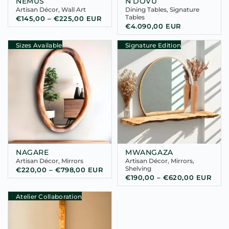
NEMUS
N’DOVU
Artisan Décor
,
Wall Art
Dining Tables
,
Signature
Tables
€
145,00
–
€
225,00
EUR
€
4.090,00
EUR
Sizes Available
Signature Edition
NAGARE
MWANGAZA
Artisan Décor
,
Mirrors
Artisan Décor
,
Mirrors
,
Shelving
€
220,00
–
€
798,00
EUR
€
190,00
–
€
620,00
EUR
Atelier Collaboration