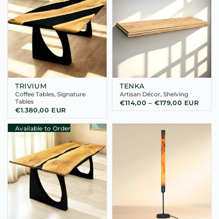
TRIVIUM
TENKA
Coffee Tables
,
Signature
Artisan Décor
,
Shelving
Tables
€
114,00
–
€
179,00
EUR
€
1.380,00
EUR
Available to Order