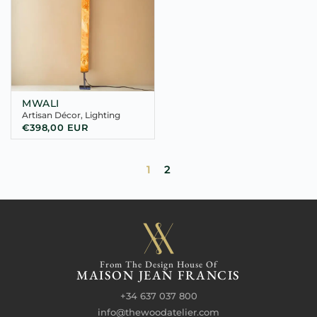
MWALI
Artisan Décor
,
Lighting
€
398,00
EUR
1
2
From The Design House Of
MAISON JEAN FRANCIS
+34 637 037 800
info@thewoodatelier.com